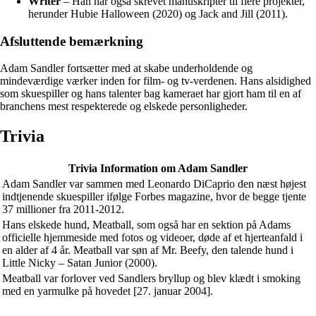
Writer
– Han har også skrevet manuskripter til flere projekter,
herunder Hubie Halloween (2020) og Jack and Jill (2011).
Afsluttende bemærkning
Adam Sandler fortsætter med at skabe underholdende og
mindeværdige værker inden for film- og tv-verdenen. Hans alsidighed
som skuespiller og hans talenter bag kameraet har gjort ham til en af
branchens mest respekterede og elskede personligheder.
Trivia
Trivia Information om Adam Sandler
Adam Sandler var sammen med Leonardo DiCaprio den næst højest
indtjenende skuespiller ifølge Forbes magazine, hvor de begge tjente
37 millioner fra 2011-2012.
Hans elskede hund, Meatball, som også har en sektion på Adams
officielle hjemmeside med fotos og videoer, døde af et hjerteanfald i
en alder af 4 år. Meatball var søn af Mr. Beefy, den talende hund i
Little Nicky – Satan Junior (2000).
Meatball var forlover ved Sandlers bryllup og blev klædt i smoking
med en yarmulke på hovedet [27. januar 2004].