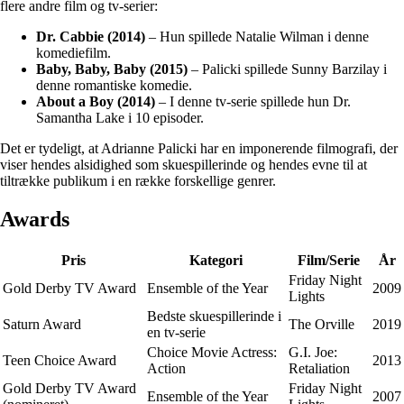
flere andre film og tv-serier:
Dr. Cabbie (2014)
– Hun spillede Natalie Wilman i denne
komediefilm.
Baby, Baby, Baby (2015)
– Palicki spillede Sunny Barzilay i
denne romantiske komedie.
About a Boy (2014)
– I denne tv-serie spillede hun Dr.
Samantha Lake i 10 episoder.
Det er tydeligt, at Adrianne Palicki har en imponerende filmografi, der
viser hendes alsidighed som skuespillerinde og hendes evne til at
tiltrække publikum i en række forskellige genrer.
Awards
Pris
Kategori
Film/Serie
År
Friday Night
Gold Derby TV Award
Ensemble of the Year
2009
Lights
Bedste skuespillerinde i
Saturn Award
The Orville
2019
en tv-serie
Choice Movie Actress:
G.I. Joe:
Teen Choice Award
2013
Action
Retaliation
Gold Derby TV Award
Friday Night
Ensemble of the Year
2007