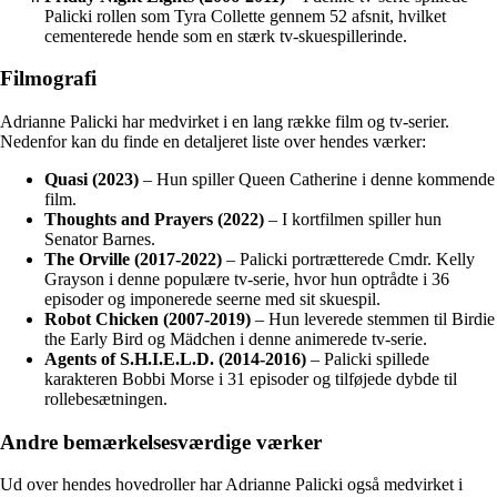
Palicki rollen som Tyra Collette gennem 52 afsnit, hvilket
cementerede hende som en stærk tv-skuespillerinde.
Filmografi
Adrianne Palicki har medvirket i en lang række film og tv-serier.
Nedenfor kan du finde en detaljeret liste over hendes værker:
Quasi (2023)
– Hun spiller Queen Catherine i denne kommende
film.
Thoughts and Prayers (2022)
– I kortfilmen spiller hun
Senator Barnes.
The Orville (2017-2022)
– Palicki portrætterede Cmdr. Kelly
Grayson i denne populære tv-serie, hvor hun optrådte i 36
episoder og imponerede seerne med sit skuespil.
Robot Chicken (2007-2019)
– Hun leverede stemmen til Birdie
the Early Bird og Mädchen i denne animerede tv-serie.
Agents of S.H.I.E.L.D. (2014-2016)
– Palicki spillede
karakteren Bobbi Morse i 31 episoder og tilføjede dybde til
rollebesætningen.
Andre bemærkelsesværdige værker
Ud over hendes hovedroller har Adrianne Palicki også medvirket i