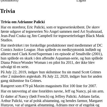
(nomineret)
Lights
Trivia
Trivia om Adrianne Palicki
Har en storebror, Eric Palicki, som er tegneserieskribent. De skrev
første udgave af tegneserien No Angel sammen med Ari Syahrazad,
Jean-Paul Csuka og Jim Campbell for tegneserieforlaget Black Mask
Studios.
Har medvirket i tre forskellige produktioner med medlemmer af DC
Comics Justice League. Hun spillede en medkryptonisk indfødt og
allieret med Clark Kent/Superman i en episode af Smallville (2001),
hun spillede en skurk i den afbrudte Aquaman-serie, og hun spillede
Diana Prince/Wonder Woman i en pilot fra 2011, der ikke blev
udvalgt til en serie.
På July 22, 2019, indgav hun skilsmisse fra sin mand Scott Grimes
efter 2 måneders ægteskab. På July 22, 2020, indgav hun for anden
gang skilsmisse fra Grimes.
Rangeret som #79 på Maxim magasinets Hot 100 liste for 2007.
Har en tatovering af sine forældres navne, Jeff og Nancy, på sin arm.
Er datter af Nancy (født French) og Jeffrey Palicki. Adrians farfar,
Arthur Palicki, var af polsk afstamning, og hendes farmor, Margaret
Hunyon, var af ungarsk afstamning. Adrians mor er af engelsk og