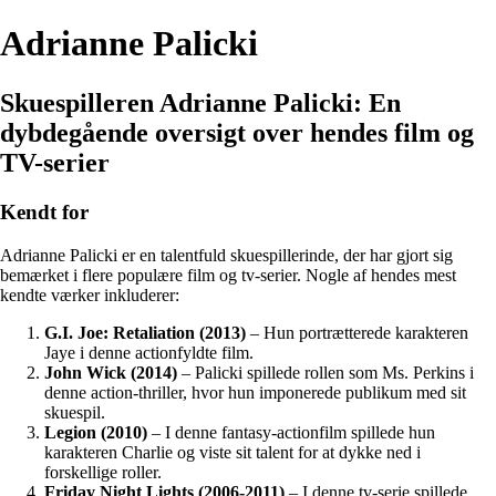
Adrianne Palicki
Skuespilleren Adrianne Palicki: En
dybdegående oversigt over hendes film og
TV-serier
Kendt for
Adrianne Palicki er en talentfuld skuespillerinde, der har gjort sig
bemærket i flere populære film og tv-serier. Nogle af hendes mest
kendte værker inkluderer:
G.I. Joe: Retaliation (2013)
– Hun portrætterede karakteren
Jaye i denne actionfyldte film.
John Wick (2014)
– Palicki spillede rollen som Ms. Perkins i
denne action-thriller, hvor hun imponerede publikum med sit
skuespil.
Legion (2010)
– I denne fantasy-actionfilm spillede hun
karakteren Charlie og viste sit talent for at dykke ned i
forskellige roller.
Friday Night Lights (2006-2011)
– I denne tv-serie spillede