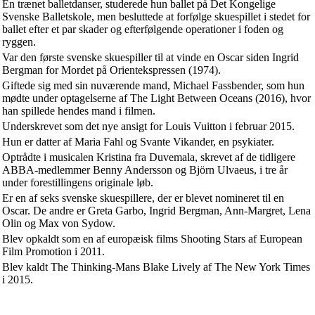
En trænet balletdanser, studerede hun ballet på Det Kongelige
Svenske Balletskole, men besluttede at forfølge skuespillet i stedet for
ballet efter et par skader og efterfølgende operationer i foden og
ryggen.
Var den første svenske skuespiller til at vinde en Oscar siden Ingrid
Bergman for Mordet på Orientekspressen (1974).
Giftede sig med sin nuværende mand, Michael Fassbender, som hun
mødte under optagelserne af The Light Between Oceans (2016), hvor
han spillede hendes mand i filmen.
Underskrevet som det nye ansigt for Louis Vuitton i februar 2015.
Hun er datter af Maria Fahl og Svante Vikander, en psykiater.
Optrådte i musicalen Kristina fra Duvemala, skrevet af de tidligere
ABBA-medlemmer Benny Andersson og Björn Ulvaeus, i tre år
under forestillingens originale løb.
Er en af seks svenske skuespillere, der er blevet nomineret til en
Oscar. De andre er Greta Garbo, Ingrid Bergman, Ann-Margret, Lena
Olin og Max von Sydow.
Blev opkaldt som en af europæisk films Shooting Stars af European
Film Promotion i 2011.
Blev kaldt The Thinking-Mans Blake Lively af The New York Times
i 2015.