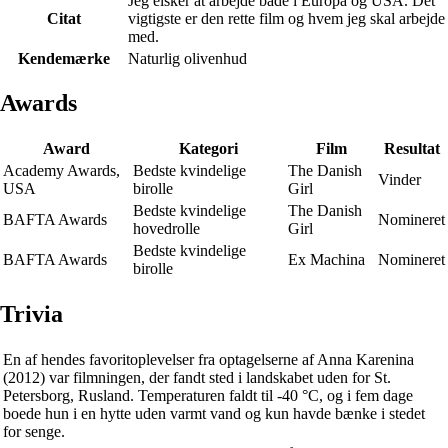
Jeg elsker at arbejde både i Europa og USA. Det
Citat
vigtigste er den rette film og hvem jeg skal arbejde
med.
Kendemærke
Naturlig olivenhud
Awards
Award
Kategori
Film
Resultat
Academy Awards,
Bedste kvindelige
The Danish
Vinder
USA
birolle
Girl
Bedste kvindelige
The Danish
BAFTA Awards
Nomineret
hovedrolle
Girl
Bedste kvindelige
BAFTA Awards
Ex Machina
Nomineret
birolle
Trivia
En af hendes favoritoplevelser fra optagelserne af Anna Karenina
(2012) var filmningen, der fandt sted i landskabet uden for St.
Petersborg, Rusland. Temperaturen faldt til -40 °C, og i fem dage
boede hun i en hytte uden varmt vand og kun havde bænke i stedet
for senge.