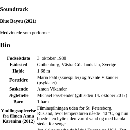
Soundtrack
Blue Bayou (2021)
Medvirkede som performer
Bio
Fødselsdato
3. oktober 1988
Fødested
Gothenburg, Västra Götalands län, Sverige
Højde
1,68 m
Maria Fahl (skuespiller) og Svante Vikander
Forældre
(psykiater)
Søskende
Anton Vikander
Ægtefælle
Michael Fassbender (gift siden 14. oktober 2017)
Børn
1 barn
Filminspilningen uden for St. Petersborg,
Yndlingsoplevelse
Rusland, hvor temperaturen nåede -40 °C, og hun
fra filmen Anna
boede i en hytte uden varmt vand og med bænke i
Karenina (2012)
stedet for senge.