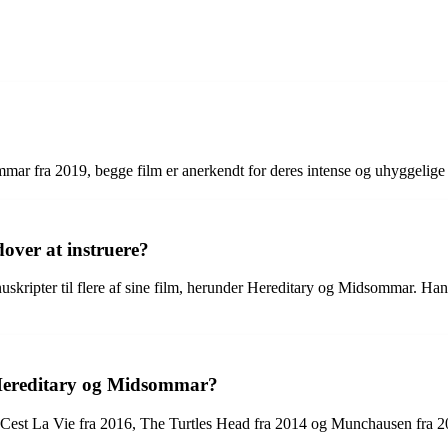
mar fra 2019, begge film er anerkendt for deres intense og uhyggelige 
dover at instruere?
uskripter til flere af sine film, herunder Hereditary og Midsommar. Han
r Hereditary og Midsommar?
m Cest La Vie fra 2016, The Turtles Head fra 2014 og Munchausen fra 2