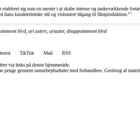
 etableret sig som en mester i at skabe intense og tankevækkende fortæ
hans karakteristiske stil og visionære tilgang til filmproduktion.“`
ointment blvd, ari asters, ariaster, disappointment blvd
terest
TikTok
Mail
RSS
 køber via links på denne hjemmeside.
jene penge gennem samarbejdsaftaler med forhandlere. Genbrug af materi