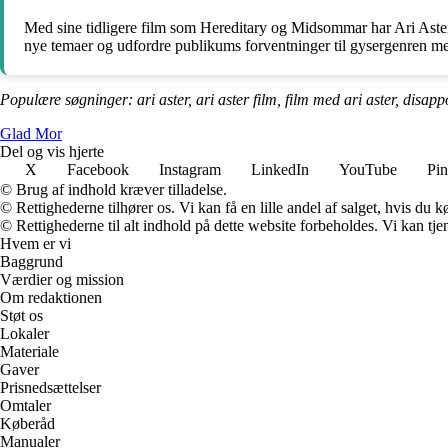
Med sine tidligere film som Hereditary og Midsommar har Ari Aster
nye temaer og udfordre publikums forventninger til gysergenren med 
Populære søgninger: ari aster, ari aster film, film med ari aster, disapp
Glad Mor
Del og vis hjerte
X
Facebook
Instagram
LinkedIn
YouTube
Pin
© Brug af indhold kræver tilladelse.
© Rettighederne tilhører os. Vi kan få en lille andel af salget, hvis du
© Rettighederne til alt indhold på dette website forbeholdes. Vi kan t
Hvem er vi
Baggrund
Værdier og mission
Om redaktionen
Støt os
Lokaler
Materiale
Gaver
Prisnedsættelser
Omtaler
Køberåd
Manualer