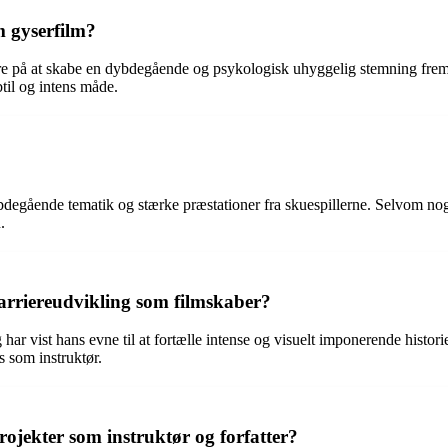
m gyserfilm?
sere på at skabe en dybdegående og psykologisk uhyggelig stemning frem
btil og intens måde.
 dybdegående tematik og stærke præstationer fra skuespillerne. Selvom nogl
.
karriereudvikling som filmskaber?
 har vist hans evne til at fortælle intense og visuelt imponerende histor
s som instruktør.
jekter som instruktør og forfatter?