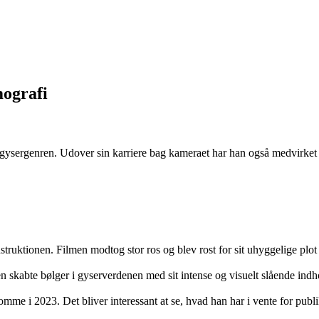
mografi
til gysergenren. Udover sin karriere bag kameraet har han også medvirket
instruktionen. Filmen modtog stor ros og blev rost for sit uhyggelige plot
n skabte bølger i gyserverdenen med sit intense og visuelt slående indh
komme i 2023. Det bliver interessant at se, hvad han har i vente for pu