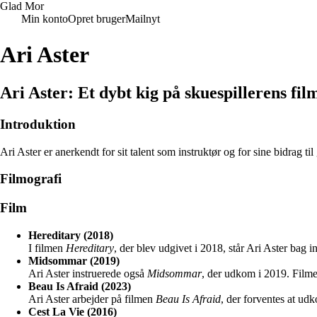
Glad Mor
Min konto
Opret bruger
Mailnyt
Ari Aster
Ari Aster: Et dybt kig på skuespillerens fil
Introduktion
Ari Aster er anerkendt for sit talent som instruktør og for sine bidrag 
Filmografi
Film
Hereditary (2018)
I filmen
Hereditary
, der blev udgivet i 2018, står Ari Aster bag 
Midsommar (2019)
Ari Aster instruerede også
Midsommar
, der udkom i 2019. Filme
Beau Is Afraid (2023)
Ari Aster arbejder på filmen
Beau Is Afraid
, der forventes at ud
Cest La Vie (2016)