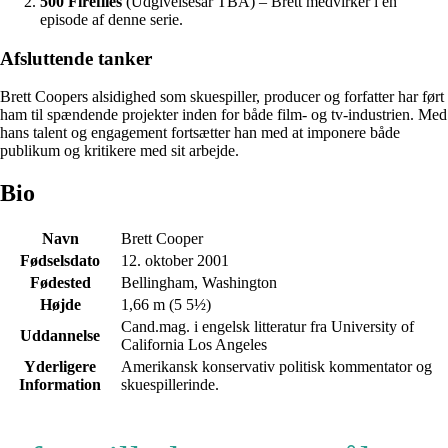
500 Fireflies
(Udgivelsesår TBA) – Brett medvirker i en
episode af denne serie.
Afsluttende tanker
Brett Coopers alsidighed som skuespiller, producer og forfatter har ført
ham til spændende projekter inden for både film- og tv-industrien. Med
hans talent og engagement fortsætter han med at imponere både
publikum og kritikere med sit arbejde.
Bio
Navn
Brett Cooper
Fødselsdato
12. oktober 2001
Fødested
Bellingham, Washington
Højde
1,66 m (5 5½)
Cand.mag. i engelsk litteratur fra University of
Uddannelse
California Los Angeles
Yderligere
Amerikansk konservativ politisk kommentator og
Information
skuespillerinde.