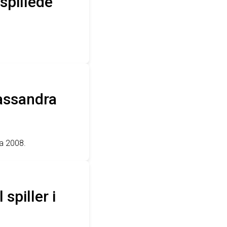
 spillede
Cassandra
ra 2008.
spiller i