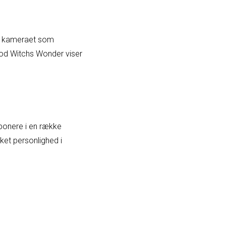
bag kameraet som
ood Witchs Wonder viser
imponere i en række
sket personlighed i