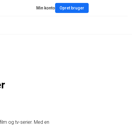
Min konto
Opret bruger
er
film og tv-serier. Med en