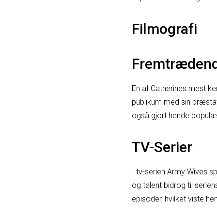
Filmografi
Fremtrædend
En af Catherines mest ke
publikum med sin præstat
også gjort hende populær
TV-Serier
I tv-serien Army Wives s
og talent bidrog til ser
episoder, hvilket viste h