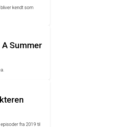
e bliver kendt som
en A Summer
ca.
akteren
episoder fra 2019 til