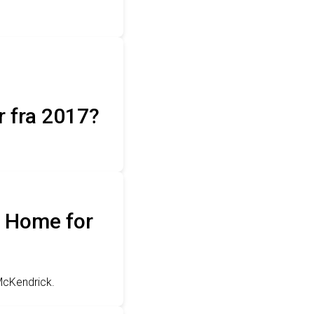
r fra 2017?
n Home for
McKendrick.