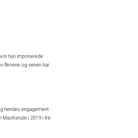
 hvor hun imponerede
v-filmene og serien har
, og hendes engagement
h MacKenzie i 2019 i tre