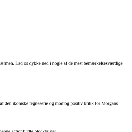
v-skærmen. Lad os dykke ned i nogle af de mest bemærkelsesværdige
 den ikoniske tegneserie og modtog positiv kritik for Morgans
enne actionfyldte blockbuster.