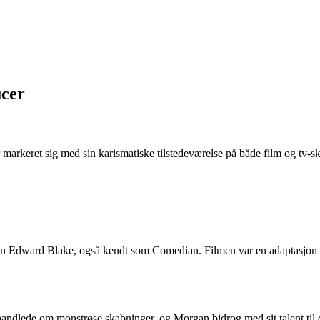
ucer
r markeret sig med sin karismatiske tilstedeværelse på både film og t
n Edward Blake, også kendt som Comedian. Filmen var en adaptasjon af
ndlede om monstrøse skabninger, og Morgan bidrog med sit talent til d