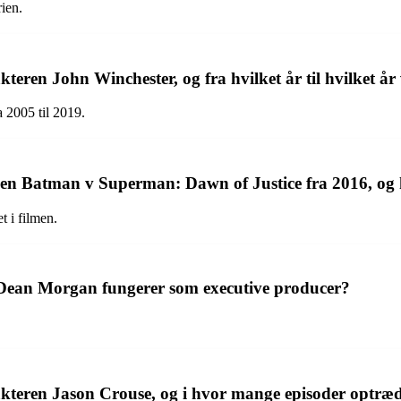
ien.
teren John Winchester, og fra hvilket år til hvilket år
a 2005 til 2019.
lmen Batman v Superman: Dawn of Justice fra 2016, og
 i filmen.
y Dean Morgan fungerer som executive producer?
akteren Jason Crouse, og i hvor mange episoder optræd