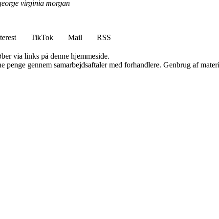
george virginia morgan
terest
TikTok
Mail
RSS
 køber via links på denne hjemmeside.
jene penge gennem samarbejdsaftaler med forhandlere. Genbrug af materi