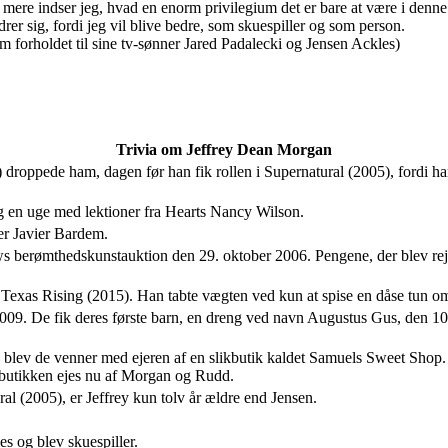
to mere indser jeg, hvad en enorm privilegium det er bare at være i denne
ndrer sig, fordi jeg vil blive bedre, som skuespiller og som person.
(Om forholdet til sine tv-sønner Jared Padalecki og Jensen Ackles)
Trivia om Jeffrey Dean Morgan
 droppede ham, dagen før han fik rollen i Supernatural (2005), fordi h
ring en uge med lektioner fra Hearts Nancy Wilson.
er Javier Bardem.
s berømthedskunstauktion den 29. oktober 2006. Pengene, der blev rejst
 i Texas Rising (2015). Han tabte vægten ved kun at spise en dåse tun o
2009. De fik deres første barn, en dreng ved navn Augustus Gus, den 10
 blev de venner med ejeren af en slikbutik kaldet Samuels Sweet Shop. 
kbutikken ejes nu af Morgan og Rudd.
al (2005), er Jeffrey kun tolv år ældre end Jensen.
es og blev skuespiller.