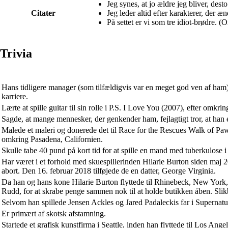
Jeg synes, at jo ældre jeg bliver, des
Citater
Jeg leder altid efter karakterer, der æ
På settet er vi som tre idiot-brødre. 
Trivia
Hans tidligere manager (som tilfældigvis var en meget god ven af ham)
karriere.
Lærte at spille guitar til sin rolle i P.S. I Love You (2007), efter omk
Sagde, at mange mennesker, der genkender ham, fejlagtigt tror, at han 
Malede et maleri og donerede det til Race for the Rescues Walk of Paw
omkring Pasadena, Californien.
Skulle tabe 40 pund på kort tid for at spille en mand med tuberkulose
Har været i et forhold med skuespillerinden Hilarie Burton siden maj 
abort. Den 16. februar 2018 tilføjede de en datter, George Virginia.
Da han og hans kone Hilarie Burton flyttede til Rhinebeck, New York,
Rudd, for at skrabe penge sammen nok til at holde butikken åben. Sli
Selvom han spillede Jensen Ackles og Jared Padaleckis far i Supernatur
Er primært af skotsk afstamning.
Startede et grafisk kunstfirma i Seattle, inden han flyttede til Los Angel