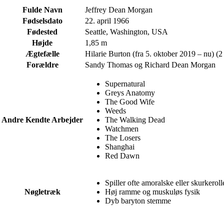
Fulde Navn
Jeffrey Dean Morgan
Fødselsdato
22. april 1966
Fødested
Seattle, Washington, USA
Højde
1,85 m
Ægtefælle
Hilarie Burton (fra 5. oktober 2019 – nu) (2
Forældre
Sandy Thomas og Richard Dean Morgan
Supernatural
Greys Anatomy
The Good Wife
Weeds
Andre Kendte Arbejder
The Walking Dead
Watchmen
The Losers
Shanghai
Red Dawn
Spiller ofte amoralske eller skurkeroll
Nøgletræk
Høj ramme og muskuløs fysik
Dyb baryton stemme