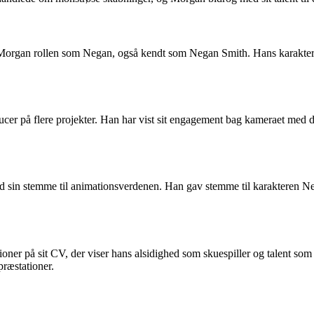
organ rollen som Negan, også kendt som Negan Smith. Hans karakter sk
oducer på flere projekter. Han har vist sit engagement bag kameraet me
d sin stemme til animationsverdenen. Han gav stemme til karakteren Ne
oner på sit CV, der viser hans alsidighed som skuespiller og talent so
præstationer.