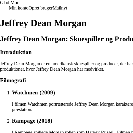
Glad Mor
Min konto
Opret bruger
Mailnyt
Jeffrey Dean Morgan
Jeffrey Dean Morgan: Skuespiller og Prod
Introduktion
Jeffrey Dean Morgan er en amerikansk skuespiller og producer, der ha
produktioner, hvor Jeffrey Dean Morgan har medvirket.
Filmografi
Watchmen (2009)
I filmen Watchmen portrætterede Jeffrey Dean Morgan karaktere
præstation.
Rampage (2018)
I Rampage spillede Morgan rollen som Harvey Russell. Filmen ha