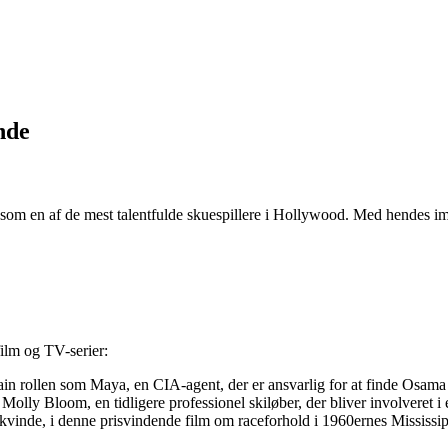
nde
g som en af de mest talentfulde skuespillere i Hollywood. Med hendes i
film og TV-serier:
stain rollen som Maya, en CIA-agent, der er ansvarlig for at finde Osam
Molly Bloom, en tidligere professionel skiløber, der bliver involveret i 
kvinde, i denne prisvindende film om raceforhold i 1960ernes Mississip