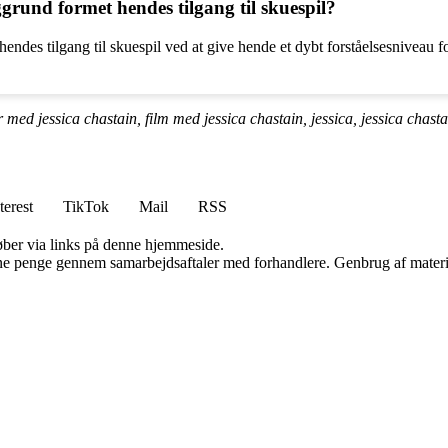
rund formet hendes tilgang til skuespil?
endes tilgang til skuespil ved at give hende et dybt forståelsesniveau 
med jessica chastain, film med jessica chastain, jessica, jessica chastain
terest
TikTok
Mail
RSS
 køber via links på denne hjemmeside.
jene penge gennem samarbejdsaftaler med forhandlere. Genbrug af materi