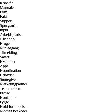
Køberåd
Manualer
Film
Fakta
Support
Spørgsmål
Input
Arbejdspladser
Giv et tip
Bruger
Min adgang
Tilmelding
Satser
Kvaliteter
Apps
Koordination
Udbyder
Støttegiver
Marketingpartner
Teammedlem
Presse
Kontakt os
Følge
Hold forbindelsen
Modtag beskeder