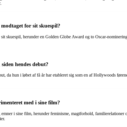
.
 modtaget for sit skuespil?
or sit skuespil, herunder en Golden Globe Award og to Oscar-nomineringe
g siden hendes debut?
t, da hun i løbet af få år har etableret sig som en af Hollywoods førende
imenteret med i sine film?
g emner i sine film, herunder feminisme, magtforhold, familierelationer
er.