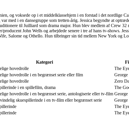
nien, og voksede op i et middelklassehjem i en forstad i det nordlige C
ar med i en dansegruppe som tretten-årig. Jessica begyndte at optræde 
uditionere til Juilliard som drama major. Hun blev medlem af Crew 32 m
tter/producent John Wells og arbejdede senere i tre af hans tv-shows. Jess
fe, Salome og Othello. Hun tilbringer sin tid mellem New York og Lo
Kategori
Fi
elige hovedrolle
The Ey
lige hovedrolle i en begrænset serie eller film
George
elige hovedrolle
Zero Da
illerinde i en spillefilm, drama
The Go
lige hovedrolle i en begrænset serie, antologiserie eller tv-film
George
indelig skuespillerinde i en tv-film eller begrænset serie
George
illerinde
The Ey
illerinde
The Ey