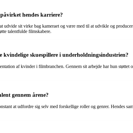
påvirket hendes karriere?
t udvide sit virke bag kameraet og være med til at udvikle og producere 
tte talentfulde filmskabere.
e kvindelige skuespillere i underholdningsindustrien?
esentation af kvinder i filmbranchen. Gennem sit arbejde har hun støttet 
talent gennem årene?
nstant at udfordre sig selv med forskellige roller og genrer. Hendes sa