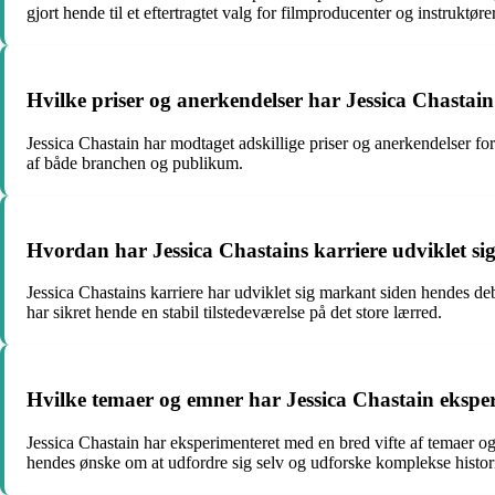
gjort hende til et eftertragtet valg for filmproducenter og instruktører
Hvilke priser og anerkendelser har Jessica Chastain
Jessica Chastain har modtaget adskillige priser og anerkendelser f
af både branchen og publikum.
Hvordan har Jessica Chastains karriere udviklet si
Jessica Chastains karriere har udviklet sig markant siden hendes debu
har sikret hende en stabil tilstedeværelse på det store lærred.
Hvilke temaer og emner har Jessica Chastain eksper
Jessica Chastain har eksperimenteret med en bred vifte af temaer o
hendes ønske om at udfordre sig selv og udforske komplekse histori