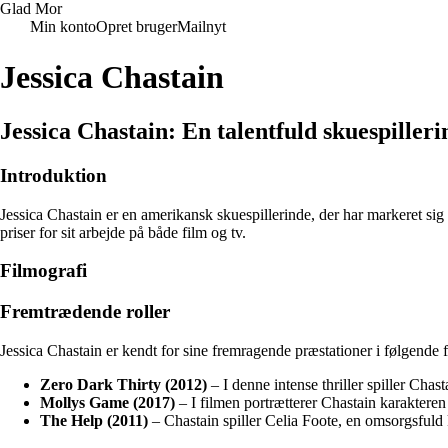
Glad Mor
Min konto
Opret bruger
Mailnyt
Jessica Chastain
Jessica Chastain: En talentfuld skuespilleri
Introduktion
Jessica Chastain er en amerikansk skuespillerinde, der har markeret si
priser for sit arbejde på både film og tv.
Filmografi
Fremtrædende roller
Jessica Chastain er kendt for sine fremragende præstationer i følgende 
Zero Dark Thirty (2012)
– I denne intense thriller spiller Cha
Mollys Game (2017)
– I filmen portrætterer Chastain karakteren 
The Help (2011)
– Chastain spiller Celia Foote, en omsorgsfuld 