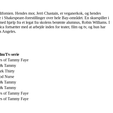
alifornien. Hendes mor, Jerri Chastain, er veganerkok, og hendes
i Shakespeare-forestillinger over hele Bay-området. En skuespiller i
ed hjælp fra et legat fra skolens berømte alumnus, Robin Williams. I
ica fortsætter med at arbejde inden for teater, film og tv, og hun har
s Angeles.
lm/Tv-serie
es of Tammy Faye
 & Tammy
rk Thirty
od Nurse
 & Tammy
 & Tammy
es of Tammy Faye
es of Tammy Faye