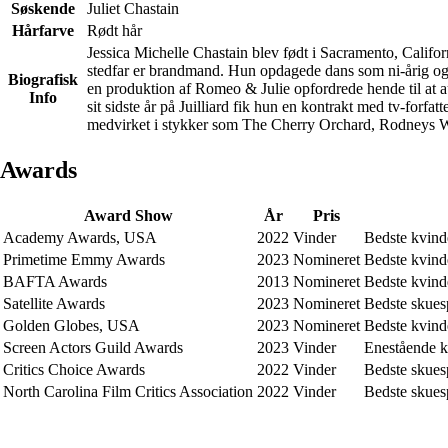
Søskende
Juliet Chastain
Hårfarve
Rødt hår
Jessica Michelle Chastain blev født i Sacramento, Califor
stedfar er brandmand. Hun opdagede dans som ni-årig og v
Biografisk
en produktion af Romeo & Julie opfordrede hende til at a
Info
sit sidste år på Juilliard fik hun en kontrakt med tv-forfa
medvirket i stykker som The Cherry Orchard, Rodneys Wi
Awards
Award Show
År
Pris
Academy Awards, USA
2022
Vinder
Bedste kvind
Primetime Emmy Awards
2023
Nomineret
Bedste kvinde
BAFTA Awards
2013
Nomineret
Bedste kvind
Satellite Awards
2023
Nomineret
Bedste skuesp
Golden Globes, USA
2023
Nomineret
Bedste kvinde
Screen Actors Guild Awards
2023
Vinder
Enestående kv
Critics Choice Awards
2022
Vinder
Bedste skuesp
North Carolina Film Critics Association
2022
Vinder
Bedste skuesp