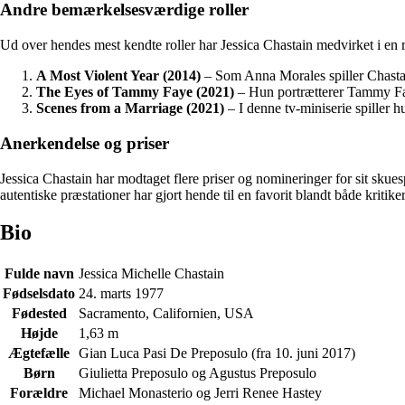
Andre bemærkelsesværdige roller
Ud over hendes mest kendte roller har Jessica Chastain medvirket i en r
A Most Violent Year (2014)
– Som Anna Morales spiller Chastai
The Eyes of Tammy Faye (2021)
– Hun portrætterer Tammy Fay
Scenes from a Marriage (2021)
– I denne tv-miniserie spiller h
Anerkendelse og priser
Jessica Chastain har modtaget flere priser og nomineringer for sit skue
autentiske præstationer har gjort hende til en favorit blandt både kritik
Bio
Fulde navn
Jessica Michelle Chastain
Fødselsdato
24. marts 1977
Fødested
Sacramento, Californien, USA
Højde
1,63 m
Ægtefælle
Gian Luca Pasi De Preposulo (fra 10. juni 2017)
Børn
Giulietta Preposulo og Agustus Preposulo
Forældre
Michael Monasterio og Jerri Renee Hastey