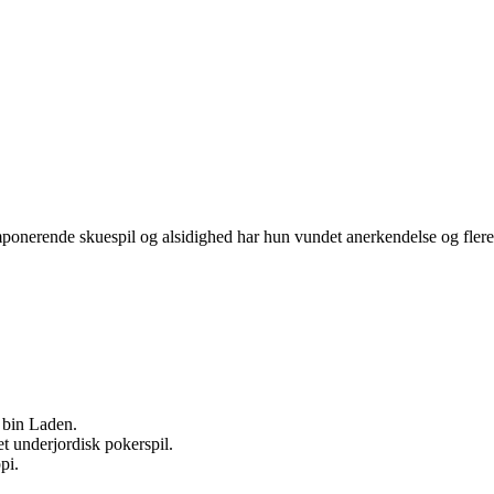
mponerende skuespil og alsidighed har hun vundet anerkendelse og flere
a bin Laden.
et underjordisk pokerspil.
pi.