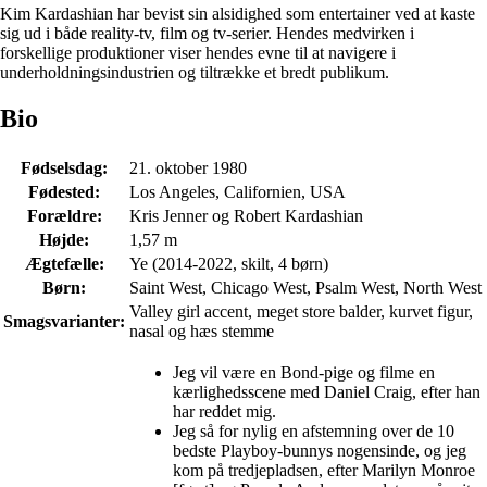
Kim Kardashian har bevist sin alsidighed som entertainer ved at kaste
sig ud i både reality-tv, film og tv-serier. Hendes medvirken i
forskellige produktioner viser hendes evne til at navigere i
underholdningsindustrien og tiltrække et bredt publikum.
Bio
Fødselsdag:
21. oktober 1980
Fødested:
Los Angeles, Californien, USA
Forældre:
Kris Jenner og Robert Kardashian
Højde:
1,57 m
Ægtefælle:
Ye (2014-2022, skilt, 4 børn)
Børn:
Saint West, Chicago West, Psalm West, North West
Valley girl accent, meget store balder, kurvet figur,
Smagsvarianter:
nasal og hæs stemme
Jeg vil være en Bond-pige og filme en
kærlighedsscene med Daniel Craig, efter han
har reddet mig.
Jeg så for nylig en afstemning over de 10
bedste Playboy-bunnys nogensinde, og jeg
kom på tredjepladsen, efter Marilyn Monroe