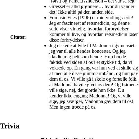
[først] og Pamela Anderson – det var så sejt.
Græsset er altid grønnere… hvor du vander
det! Ikke altid på den anden side.
Forensic Files (1996) er min yndlingsserie!
Jeg er fascineret af retsmedicin, og denne
serie viser virkelig, hvordan forbrydelser
kommer til live, og hvordan retsmedicin løser
Citater:
disse forbrydelser.
Jeg elskede at lytte til Madonna i gymnasiet –
jeg var til alle hendes koncerter. Og jeg
klædte mig helt som hende. Hun boede
faktisk ved siden af os i et stykke tid, da vi
voksede op. En gang var hun ved at skille sig
af med alle disse gummiarmbånd, og hun gav
dem til os. Vi ville gå i skole og fortælle folk,
at Madonna havde givet os dem! Og børnene
ville sige, nej, det gjorde hun ikke. Du
kender ikke engang Madonna! Og vi ville
sige, jeg sværger, Madonna gav dem til os!
Men ingen troede på os.
Trivia