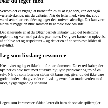
Når du leger med
Selvom det er vigtigt, at barnet får lov til at lege selv, kan det også
være styrkende, når du deltager. Når du leger med, viser du, at du
værdsætter barnets idéer og tager dets univers alvorligt. Det kan være
alt fra at bygge en hule sammen til at male side om side.
Det afgørende er, at du følger barnets initiativ. Lad det bestemme
reglerne, og vær med på dets præmisser. Det giver barnet en oplevelse
af at blive set og respekteret – og det er en af de stærkeste kilder til
selvtillid.
Leg som livslang ressource
Kreativitet og leg er ikke kun for barndommen. De er redskaber, der
hjælper os hele livet med at tænke nyt, løse problemer og tro på os
selv. Når du som forælder støtter dit barns leg, giver du det ikke bare
gode minder – du giver det en livslang evne til at møde verden med
mod, nysgerrighed og selvtillid.
Legen som læremester: Sådan lærer dit barn de sociale spilleregler