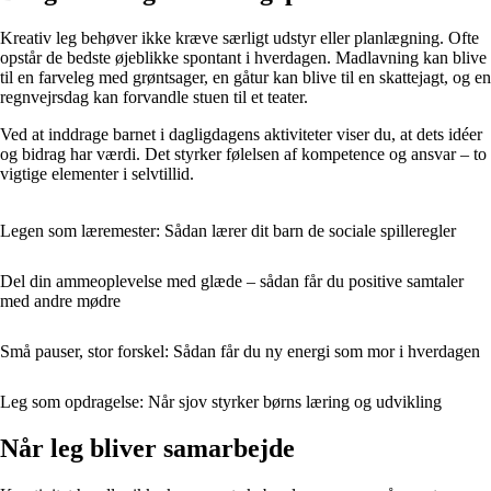
Kreativ leg behøver ikke kræve særligt udstyr eller planlægning. Ofte
opstår de bedste øjeblikke spontant i hverdagen. Madlavning kan blive
til en farveleg med grøntsager, en gåtur kan blive til en skattejagt, og en
regnvejrsdag kan forvandle stuen til et teater.
Ved at inddrage barnet i dagligdagens aktiviteter viser du, at dets idéer
og bidrag har værdi. Det styrker følelsen af kompetence og ansvar – to
vigtige elementer i selvtillid.
Legen som læremester: Sådan lærer dit barn de sociale spilleregler
Del din ammeoplevelse med glæde – sådan får du positive samtaler
med andre mødre
Små pauser, stor forskel: Sådan får du ny energi som mor i hverdagen
Leg som opdragelse: Når sjov styrker børns læring og udvikling
Når leg bliver samarbejde