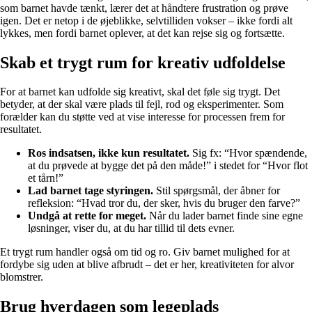
som barnet havde tænkt, lærer det at håndtere frustration og prøve
igen. Det er netop i de øjeblikke, selvtilliden vokser – ikke fordi alt
lykkes, men fordi barnet oplever, at det kan rejse sig og fortsætte.
Skab et trygt rum for kreativ udfoldelse
For at barnet kan udfolde sig kreativt, skal det føle sig trygt. Det
betyder, at der skal være plads til fejl, rod og eksperimenter. Som
forælder kan du støtte ved at vise interesse for processen frem for
resultatet.
Ros indsatsen, ikke kun resultatet.
Sig fx: “Hvor spændende,
at du prøvede at bygge det på den måde!” i stedet for “Hvor flot
et tårn!”
Lad barnet tage styringen.
Stil spørgsmål, der åbner for
refleksion: “Hvad tror du, der sker, hvis du bruger den farve?”
Undgå at rette for meget.
Når du lader barnet finde sine egne
løsninger, viser du, at du har tillid til dets evner.
Et trygt rum handler også om tid og ro. Giv barnet mulighed for at
fordybe sig uden at blive afbrudt – det er her, kreativiteten for alvor
blomstrer.
Brug hverdagen som legeplads