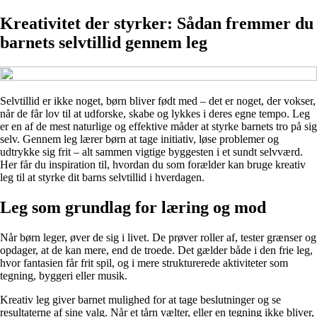
Kreativitet der styrker: Sådan fremmer du
barnets selvtillid gennem leg
Selvtillid er ikke noget, børn bliver født med – det er noget, der vokser,
når de får lov til at udforske, skabe og lykkes i deres egne tempo. Leg
er en af de mest naturlige og effektive måder at styrke barnets tro på sig
selv. Gennem leg lærer børn at tage initiativ, løse problemer og
udtrykke sig frit – alt sammen vigtige byggesten i et sundt selvværd.
Her får du inspiration til, hvordan du som forælder kan bruge kreativ
leg til at styrke dit barns selvtillid i hverdagen.
Leg som grundlag for læring og mod
Når børn leger, øver de sig i livet. De prøver roller af, tester grænser og
opdager, at de kan mere, end de troede. Det gælder både i den frie leg,
hvor fantasien får frit spil, og i mere strukturerede aktiviteter som
tegning, byggeri eller musik.
Kreativ leg giver barnet mulighed for at tage beslutninger og se
resultaterne af sine valg. Når et tårn vælter, eller en tegning ikke bliver,