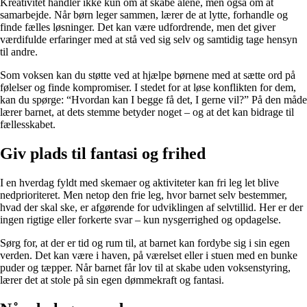
Kreativitet handler ikke kun om at skabe alene, men også om at
samarbejde. Når børn leger sammen, lærer de at lytte, forhandle og
finde fælles løsninger. Det kan være udfordrende, men det giver
værdifulde erfaringer med at stå ved sig selv og samtidig tage hensyn
til andre.
Som voksen kan du støtte ved at hjælpe børnene med at sætte ord på
følelser og finde kompromiser. I stedet for at løse konflikten for dem,
kan du spørge: “Hvordan kan I begge få det, I gerne vil?” På den måde
lærer barnet, at dets stemme betyder noget – og at det kan bidrage til
fællesskabet.
Giv plads til fantasi og frihed
I en hverdag fyldt med skemaer og aktiviteter kan fri leg let blive
nedprioriteret. Men netop den frie leg, hvor barnet selv bestemmer,
hvad der skal ske, er afgørende for udviklingen af selvtillid. Her er der
ingen rigtige eller forkerte svar – kun nysgerrighed og opdagelse.
Sørg for, at der er tid og rum til, at barnet kan fordybe sig i sin egen
verden. Det kan være i haven, på værelset eller i stuen med en bunke
puder og tæpper. Når barnet får lov til at skabe uden voksenstyring,
lærer det at stole på sin egen dømmekraft og fantasi.