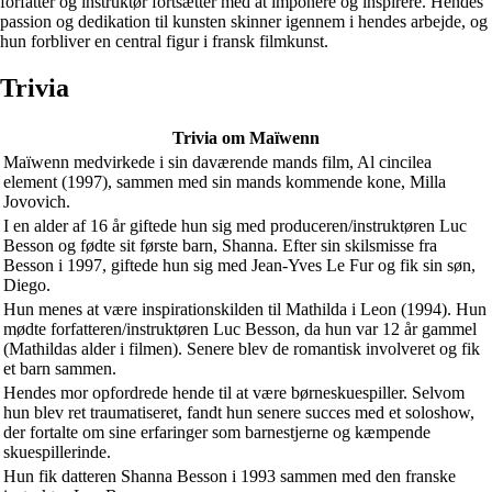
forfatter og instruktør fortsætter med at imponere og inspirere. Hendes
passion og dedikation til kunsten skinner igennem i hendes arbejde, og
hun forbliver en central figur i fransk filmkunst.
Trivia
Trivia om Maïwenn
Maïwenn medvirkede i sin daværende mands film, Al cincilea
element (1997), sammen med sin mands kommende kone, Milla
Jovovich.
I en alder af 16 år giftede hun sig med produceren/instruktøren Luc
Besson og fødte sit første barn, Shanna. Efter sin skilsmisse fra
Besson i 1997, giftede hun sig med Jean-Yves Le Fur og fik sin søn,
Diego.
Hun menes at være inspirationskilden til Mathilda i Leon (1994). Hun
mødte forfatteren/instruktøren Luc Besson, da hun var 12 år gammel
(Mathildas alder i filmen). Senere blev de romantisk involveret og fik
et barn sammen.
Hendes mor opfordrede hende til at være børneskuespiller. Selvom
hun blev ret traumatiseret, fandt hun senere succes med et soloshow,
der fortalte om sine erfaringer som barnestjerne og kæmpende
skuespillerinde.
Hun fik datteren Shanna Besson i 1993 sammen med den franske