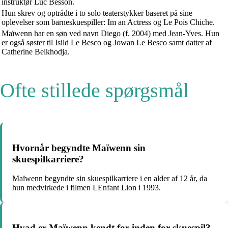
instruktør Luc Besson.
Hun skrev og optrådte i to solo teaterstykker baseret på sine
oplevelser som barneskuespiller: Im an Actress og Le Pois Chiche.
Maïwenn har en søn ved navn Diego (f. 2004) med Jean-Yves. Hun
er også søster til Isild Le Besco og Jowan Le Besco samt datter af
Catherine Belkhodja.
Ofte stillede spørgsmål
Hvornår begyndte Maïwenn sin
skuespilkarriere?
Maïwenn begyndte sin skuespilkarriere i en alder af 12 år, da
hun medvirkede i filmen LEnfant Lion i 1993.
Hvad er Maïwenn kendt for inden for skuespil?