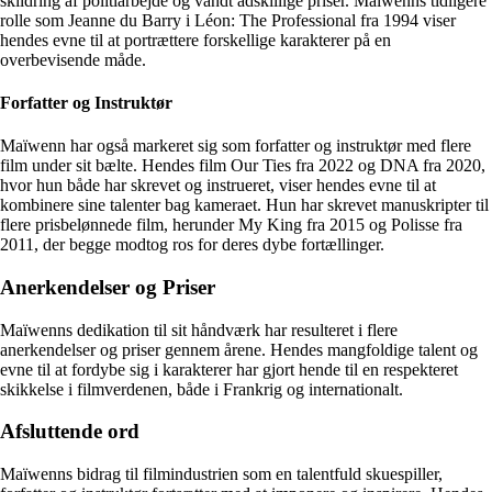
skildring af politiarbejde og vandt adskillige priser. Maïwenns tidligere
rolle som Jeanne du Barry i Léon: The Professional fra 1994 viser
hendes evne til at portrættere forskellige karakterer på en
overbevisende måde.
Forfatter og Instruktør
Maïwenn har også markeret sig som forfatter og instruktør med flere
film under sit bælte. Hendes film Our Ties fra 2022 og DNA fra 2020,
hvor hun både har skrevet og instrueret, viser hendes evne til at
kombinere sine talenter bag kameraet. Hun har skrevet manuskripter til
flere prisbelønnede film, herunder My King fra 2015 og Polisse fra
2011, der begge modtog ros for deres dybe fortællinger.
Anerkendelser og Priser
Maïwenns dedikation til sit håndværk har resulteret i flere
anerkendelser og priser gennem årene. Hendes mangfoldige talent og
evne til at fordybe sig i karakterer har gjort hende til en respekteret
skikkelse i filmverdenen, både i Frankrig og internationalt.
Afsluttende ord
Maïwenns bidrag til filmindustrien som en talentfuld skuespiller,