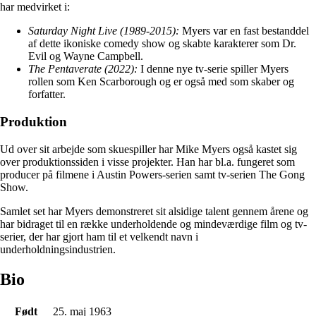
har medvirket i:
Saturday Night Live (1989-2015):
Myers var en fast bestanddel
af dette ikoniske comedy show og skabte karakterer som Dr.
Evil og Wayne Campbell.
The Pentaverate (2022):
I denne nye tv-serie spiller Myers
rollen som Ken Scarborough og er også med som skaber og
forfatter.
Produktion
Ud over sit arbejde som skuespiller har Mike Myers også kastet sig
over produktionssiden i visse projekter. Han har bl.a. fungeret som
producer på filmene i Austin Powers-serien samt tv-serien The Gong
Show.
Samlet set har Myers demonstreret sit alsidige talent gennem årene og
har bidraget til en række underholdende og mindeværdige film og tv-
serier, der har gjort ham til et velkendt navn i
underholdningsindustrien.
Bio
Født
25. maj 1963