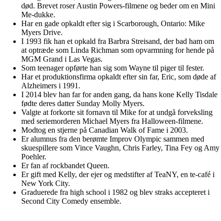
død. Brevet roser Austin Powers-filmene og beder om en Mini
Me-dukke.
Har en gade opkaldt efter sig i Scarborough, Ontario: Mike
Myers Drive.
I 1993 fik han et opkald fra Barbra Streisand, der bad ham om
at optræde som Linda Richman som opvarmning for hende på
MGM Grand i Las Vegas.
Som teenager opførte han sig som Wayne til piger til fester.
Har et produktionsfirma opkaldt efter sin far, Eric, som døde af
Alzheimers i 1991.
I 2014 blev han far for anden gang, da hans kone Kelly Tisdale
fødte deres datter Sunday Molly Myers.
Valgte at forkorte sit fornavn til Mike for at undgå forveksling
med seriemorderen Michael Myers fra Halloween-filmene.
Modtog en stjerne på Canadian Walk of Fame i 2003.
Er alumnus fra den berømte Improv Olympic sammen med
skuespillere som Vince Vaughn, Chris Farley, Tina Fey og Amy
Poehler.
Er fan af rockbandet Queen.
Er gift med Kelly, der ejer og medstifter af TeaNY, en te-café i
New York City.
Graduerede fra high school i 1982 og blev straks accepteret i
Second City Comedy ensemble.