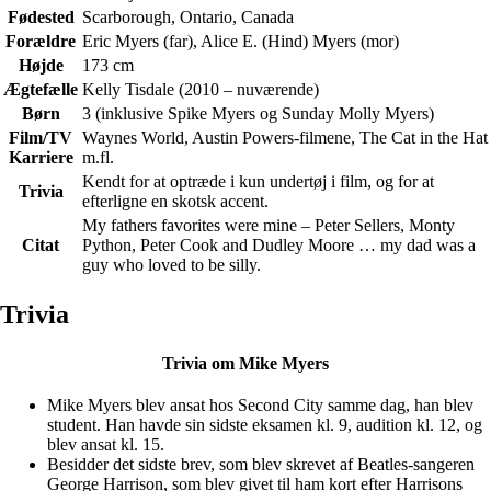
Fødested
Scarborough, Ontario, Canada
Forældre
Eric Myers (far), Alice E. (Hind) Myers (mor)
Højde
173 cm
Ægtefælle
Kelly Tisdale (2010 – nuværende)
Børn
3 (inklusive Spike Myers og Sunday Molly Myers)
Film/TV
Waynes World, Austin Powers-filmene, The Cat in the Hat
Karriere
m.fl.
Kendt for at optræde i kun undertøj i film, og for at
Trivia
efterligne en skotsk accent.
My fathers favorites were mine – Peter Sellers, Monty
Citat
Python, Peter Cook and Dudley Moore … my dad was a
guy who loved to be silly.
Trivia
Trivia om Mike Myers
Mike Myers blev ansat hos Second City samme dag, han blev
student. Han havde sin sidste eksamen kl. 9, audition kl. 12, og
blev ansat kl. 15.
Besidder det sidste brev, som blev skrevet af Beatles-sangeren
George Harrison, som blev givet til ham kort efter Harrisons