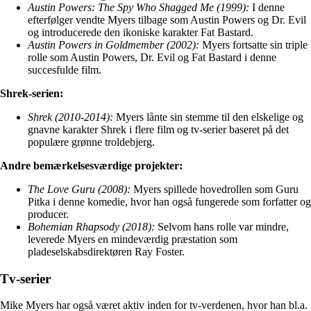
Austin Powers: The Spy Who Shagged Me (1999):
I denne
efterfølger vendte Myers tilbage som Austin Powers og Dr. Evil
og introducerede den ikoniske karakter Fat Bastard.
Austin Powers in Goldmember (2002):
Myers fortsatte sin triple
rolle som Austin Powers, Dr. Evil og Fat Bastard i denne
succesfulde film.
Shrek-serien:
Shrek (2010-2014):
Myers lånte sin stemme til den elskelige og
gnavne karakter Shrek i flere film og tv-serier baseret på det
populære grønne troldebjerg.
Andre bemærkelsesværdige projekter:
The Love Guru (2008):
Myers spillede hovedrollen som Guru
Pitka i denne komedie, hvor han også fungerede som forfatter og
producer.
Bohemian Rhapsody (2018):
Selvom hans rolle var mindre,
leverede Myers en mindeværdig præstation som
pladeselskabsdirektøren Ray Foster.
Tv-serier
Mike Myers har også været aktiv inden for tv-verdenen, hvor han bl.a.