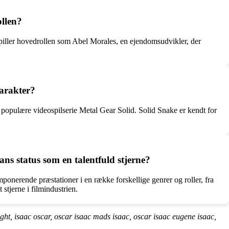
ollen?
spiller hovedrollen som Abel Morales, en ejendomsudvikler, der
karakter?
 populære videospilserie Metal Gear Solid. Solid Snake er kendt for
ns status som en talentfuld stjerne?
mponerende præstationer i en række forskellige genrer og roller, fra
 stjerne i filmindustrien.
ight, isaac oscar, oscar isaac mads isaac, oscar isaac eugene isaac,