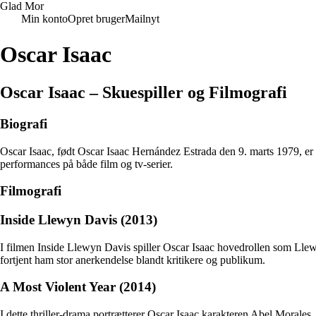
Glad Mor
Min konto
Opret bruger
Mailnyt
Oscar Isaac
Oscar Isaac – Skuespiller og Filmografi
Biografi
Oscar Isaac, født Oscar Isaac Hernández Estrada den 9. marts 1979, er
performances på både film og tv-serier.
Filmografi
Inside Llewyn Davis (2013)
I filmen Inside Llewyn Davis spiller Oscar Isaac hovedrollen som Lle
fortjent ham stor anerkendelse blandt kritikere og publikum.
A Most Violent Year (2014)
I dette thriller-drama portrætterer Oscar Isaac karakteren Abel Morales