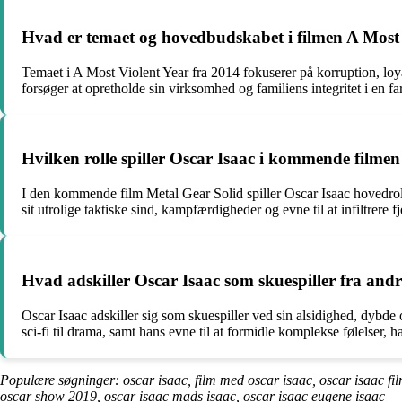
Hvad er temaet og hovedbudskabet i filmen A Most V
Temaet i A Most Violent Year fra 2014 fokuserer på korruption, loy
forsøger at opretholde sin virksomhed og familiens integritet i en fa
Hvilken rolle spiller Oscar Isaac i kommende filme
I den kommende film Metal Gear Solid spiller Oscar Isaac hovedroll
sit utrolige taktiske sind, kampfærdigheder og evne til at infiltrere f
Hvad adskiller Oscar Isaac som skuespiller fra andr
Oscar Isaac adskiller sig som skuespiller ved sin alsidighed, dybde 
sci-fi til drama, samt hans evne til at formidle komplekse følelser, h
Populære søgninger: oscar isaac, film med oscar isaac, oscar isaac film
oscar show 2019, oscar isaac mads isaac, oscar isaac eugene isaac