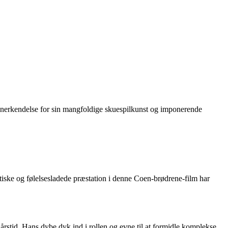
 anerkendelse for sin mangfoldige skuespilkunst og imponerende
iske og følelsesladede præstation i denne Coen-brødrene-film har
årstid. Hans dybe dyk ind i rollen og evne til at formidle komplekse