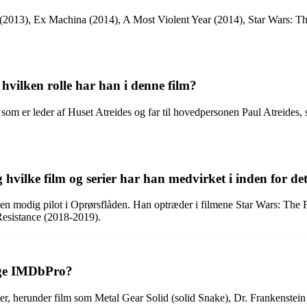
is (2013), Ex Machina (2014), A Most Violent Year (2014), Star Wars: T
 hvilken rolle har han i denne film?
som er leder af Huset Atreides og far til hovedpersonen Paul Atreides, 
g hvilke film og serier har han medvirket i inden for de
, en modig pilot i Oprørsflåden. Han optræder i filmene Star Wars: The
Resistance (2018-2019).
ølge IMDbPro?
er, herunder film som Metal Gear Solid (solid Snake), Dr. Frankenste