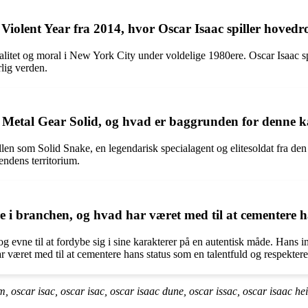
iolent Year fra 2014, hvor Oscar Isaac spiller hovedr
alitet og moral i New York City under voldelige 1980ere. Oscar Isaac 
rlig verden.
n Metal Gear Solid, og hvad er baggrunden for denne 
en som Solid Snake, en legendarisk specialagent og elitesoldat fra den
jendens territorium.
e i branchen, og hvad har været med til at cementere ha
og evne til at fordybe sig i sine karakterer på en autentisk måde. Hans i
ar været med til at cementere hans status som en talentfuld og respekteret
, oscar isac, oscar isac, oscar isaac dune, oscar issac, oscar isaac he