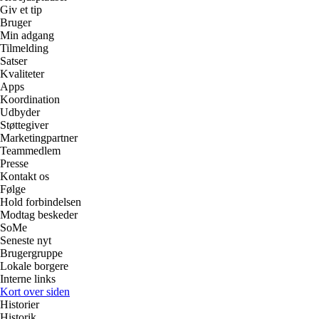
Giv et tip
Bruger
Min adgang
Tilmelding
Satser
Kvaliteter
Apps
Koordination
Udbyder
Støttegiver
Marketingpartner
Teammedlem
Presse
Kontakt os
Følge
Hold forbindelsen
Modtag beskeder
SoMe
Seneste nyt
Brugergruppe
Lokale borgere
Interne links
Kort over siden
Historier
Historik