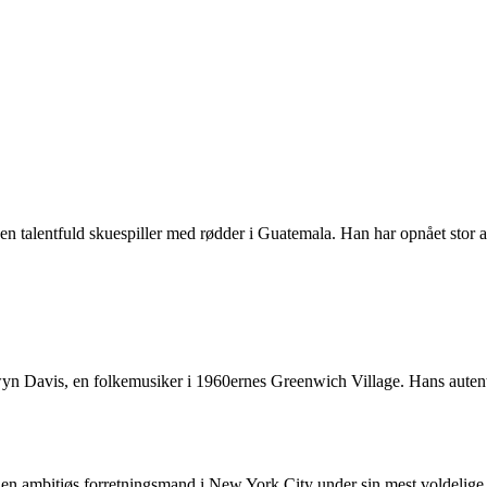
 en talentfuld skuespiller med rødder i Guatemala. Han har opnået stor
wyn Davis, en folkemusiker i 1960ernes Greenwich Village. Hans autent
, en ambitiøs forretningsmand i New York City under sin mest voldelige 