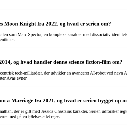
ies Moon Knight fra 2022, og hvad er serien om?
len som Marc Spector, en kompleks karakter med dissociativ identitetsfo
ntiteter.
2014, og hvad handler denne science fiction-film om?
centrisk tech-milliardær, der udvikler en avanceret AI-robot ved navn A
ster Avas evner.
rom a Marriage fra 2021, og hvad er serien bygget op 
athan, der er gift med Jessica Chastains karakter. Serien udforsker ægte
erne med på en følelsesladet rejse.