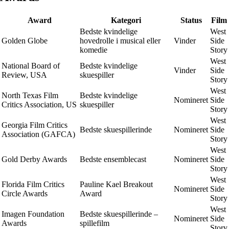
Award
Kategori
Status
Film
Bedste kvindelige
West
Golden Globe
hovedrolle i musical eller
Vinder
Side
komedie
Story
West
National Board of
Bedste kvindelige
Vinder
Side
Review, USA
skuespiller
Story
West
North Texas Film
Bedste kvindelige
Nomineret
Side
Critics Association, US
skuespiller
Story
West
Georgia Film Critics
Bedste skuespillerinde
Nomineret
Side
Association (GAFCA)
Story
West
Gold Derby Awards
Bedste ensemblecast
Nomineret
Side
Story
West
Florida Film Critics
Pauline Kael Breakout
Nomineret
Side
Circle Awards
Award
Story
West
Imagen Foundation
Bedste skuespillerinde –
Nomineret
Side
Awards
spillefilm
Story