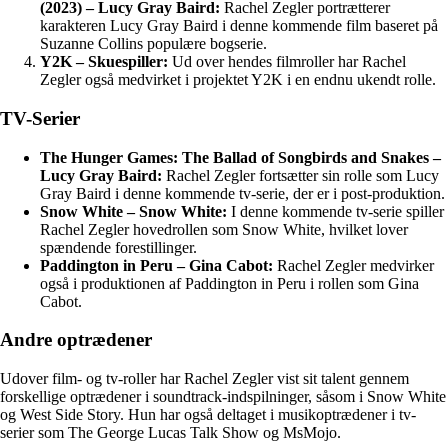
(2023) – Lucy Gray Baird:
Rachel Zegler portrætterer
karakteren Lucy Gray Baird i denne kommende film baseret på
Suzanne Collins populære bogserie.
Y2K – Skuespiller:
Ud over hendes filmroller har Rachel
Zegler også medvirket i projektet Y2K i en endnu ukendt rolle.
TV-Serier
The Hunger Games: The Ballad of Songbirds and Snakes –
Lucy Gray Baird:
Rachel Zegler fortsætter sin rolle som Lucy
Gray Baird i denne kommende tv-serie, der er i post-produktion.
Snow White – Snow White:
I denne kommende tv-serie spiller
Rachel Zegler hovedrollen som Snow White, hvilket lover
spændende forestillinger.
Paddington in Peru – Gina Cabot:
Rachel Zegler medvirker
også i produktionen af Paddington in Peru i rollen som Gina
Cabot.
Andre optrædener
Udover film- og tv-roller har Rachel Zegler vist sit talent gennem
forskellige optrædener i soundtrack-indspilninger, såsom i Snow White
og West Side Story. Hun har også deltaget i musikoptrædener i tv-
serier som The George Lucas Talk Show og MsMojo.