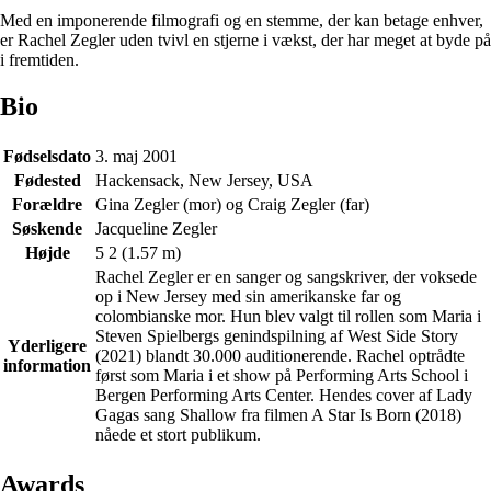
Med en imponerende filmografi og en stemme, der kan betage enhver,
er Rachel Zegler uden tvivl en stjerne i vækst, der har meget at byde på
i fremtiden.
Bio
Fødselsdato
3. maj 2001
Fødested
Hackensack, New Jersey, USA
Forældre
Gina Zegler (mor) og Craig Zegler (far)
Søskende
Jacqueline Zegler
Højde
5 2 (1.57 m)
Rachel Zegler er en sanger og sangskriver, der voksede
op i New Jersey med sin amerikanske far og
colombianske mor. Hun blev valgt til rollen som Maria i
Steven Spielbergs genindspilning af West Side Story
Yderligere
(2021) blandt 30.000 auditionerende. Rachel optrådte
information
først som Maria i et show på Performing Arts School i
Bergen Performing Arts Center. Hendes cover af Lady
Gagas sang Shallow fra filmen A Star Is Born (2018)
nåede et stort publikum.
Awards