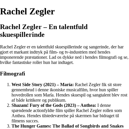
Rachel Zegler
Rachel Zegler – En talentfuld
skuespillerinde
Rachel Zegler er en talentfuld skuespillerinde og sangerinde, der har
gjort et markant indtryk på film- og tv-industrien med hendes
imponerende præstationer. Lad os dykke ned i hendes filmografi og se,
hvilke fantastiske roller hun har indtaget.
Filmografi
West Side Story (2021) – María:
Rachel Zegler fik sit store
gennembrud i denne ikoniske musicalfilm, hvor hun spiller
hovedrollen som María. Hendes skuespil og sangtalent blev rost
af både kritikere og publikum.
Shazam! Fury of the Gods (2023) – Anthea:
I denne
spændende actionfyldte film spiller Rachel Zegler rollen som
Anthea. Hendes tilstedeværelse på skærmen har bidraget til
filmens succes.
The Hunger Games: The Ballad of Songbirds and Snakes