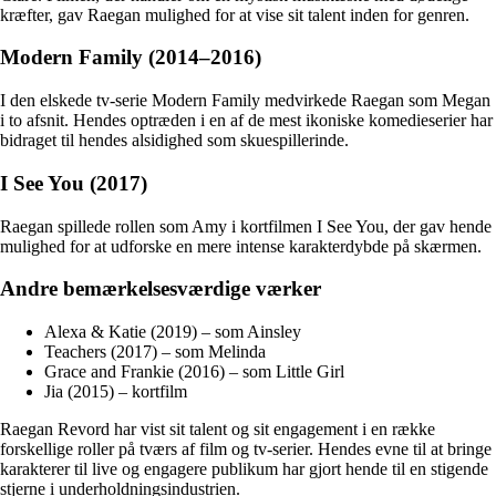
kræfter, gav Raegan mulighed for at vise sit talent inden for genren.
Modern Family (2014–2016)
I den elskede tv-serie Modern Family medvirkede Raegan som Megan
i to afsnit. Hendes optræden i en af de mest ikoniske komedieserier har
bidraget til hendes alsidighed som skuespillerinde.
I See You (2017)
Raegan spillede rollen som Amy i kortfilmen I See You, der gav hende
mulighed for at udforske en mere intense karakterdybde på skærmen.
Andre bemærkelsesværdige værker
Alexa & Katie (2019) – som Ainsley
Teachers (2017) – som Melinda
Grace and Frankie (2016) – som Little Girl
Jia (2015) – kortfilm
Raegan Revord har vist sit talent og sit engagement i en række
forskellige roller på tværs af film og tv-serier. Hendes evne til at bringe
karakterer til live og engagere publikum har gjort hende til en stigende
stjerne i underholdningsindustrien.