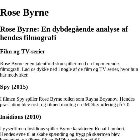
Rose Byrne
Rose Byrne: En dybdegående analyse af
hendes filmografi
Film og TV-serier
Rose Byrne er en talentfuld skuespiller med en imponerende
filmografi. Lad os dykke ned i nogle af de film og TV-serier, hvor hun
har medvirket:
Spy (2015)
I filmen Spy spiller Rose Byrne rollen som Rayna Boyanov. Hendes
præstation blev rost, og filmen modtog en IMDb-vurdering på 7.0.
Insidious (2010)
I gyserfilmen Insidious spiller Byrne karakteren Renai Lambert.
Hendes evne til at skabe spænding og frygt på skærmen blev
bemærket, og filmen fik en IMDb-vurdering på 6.8.