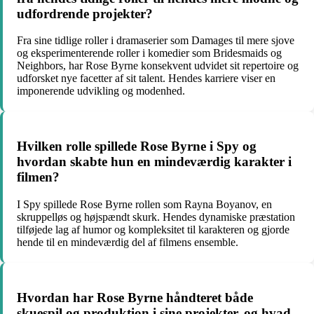
udfordrende projekter?
Fra sine tidlige roller i dramaserier som Damages til mere sjove
og eksperimenterende roller i komedier som Bridesmaids og
Neighbors, har Rose Byrne konsekvent udvidet sit repertoire og
udforsket nye facetter af sit talent. Hendes karriere viser en
imponerende udvikling og modenhed.
Hvilken rolle spillede Rose Byrne i Spy og
hvordan skabte hun en mindeværdig karakter i
filmen?
I Spy spillede Rose Byrne rollen som Rayna Boyanov, en
skruppelløs og højspændt skurk. Hendes dynamiske præstation
tilføjede lag af humor og kompleksitet til karakteren og gjorde
hende til en mindeværdig del af filmens ensemble.
Hvordan har Rose Byrne håndteret både
skuespil og produktion i sine projekter, og hvad