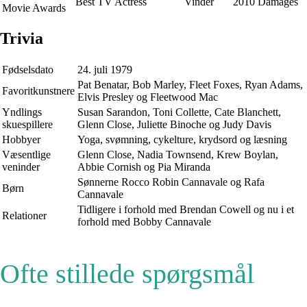
Best TV Actress
Vinder
2010
Damages
Movie Awards
Trivia
Fødselsdato
24. juli 1979
Pat Benatar, Bob Marley, Fleet Foxes, Ryan Adams,
Favoritkunstnere
Elvis Presley og Fleetwood Mac
Yndlings
Susan Sarandon, Toni Collette, Cate Blanchett,
skuespillere
Glenn Close, Juliette Binoche og Judy Davis
Hobbyer
Yoga, svømning, cykelture, krydsord og læsning
Væsentlige
Glenn Close, Nadia Townsend, Krew Boylan,
veninder
Abbie Cornish og Pia Miranda
Sønnerne Rocco Robin Cannavale og Rafa
Børn
Cannavale
Tidligere i forhold med Brendan Cowell og nu i et
Relationer
forhold med Bobby Cannavale
Ofte stillede spørgsmål