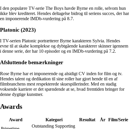
I den populære TV-serie The Boys havde Byrne en rolle, selvom hun
ikke blev krediteret. Hendes deltagelse bidrog til seriens succes, der har
en imponerende IMDb-vurdering på 8.7.
Platonic (2023)
I TV-serien Platonic portrætterer Byrne karakteren Sylvia. Hendes
evne til at skabe komplekse og dybtgående karakterer skinner igennem
i denne serie, der har 10 episoder og en IMDb-vurdering på 7.2.
Afsluttende bemærkninger
Rose Byrne har et imponerende og alsidigt CV inden for film og tv.
Hendes talent og dedikation til sine roller har gjort hende til en af
filmbranchens mest respekterede skuespillerinder. Med en stadig
voksende karriere er det spændende at se, hvad fremtiden bringer for
denne dygtige kunstner.
Awards
Award
Kategori
Resultat
År
Film/Serie
Outstanding Supporting
Primetime